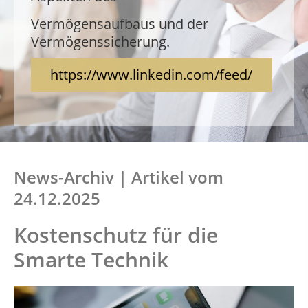
Verfügung und beraten Sie zu allen
Aspekten des
Vermögensaufbaus und der
Vermögenssicherung.
Vermögensaufbaus und der
Vermögenssicherung.
https://www.linkedin.com/feed/
News-Archiv | Artikel vom
24.12.2025
Kostenschutz für die
Smarte Technik