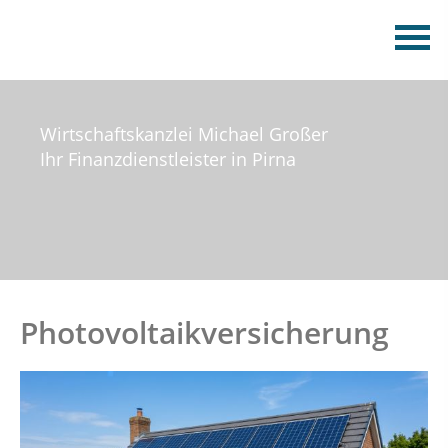
Wirtschaftskanzlei Michael Großer
Ihr Finanzdienstleister in Pirna
Photovoltaikversicherung