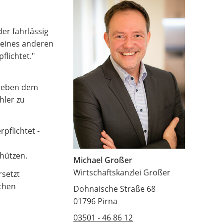
er fahrlässig
t eines anderen
flichtet."
d neben dem
hler zu
pflichtet -
hützen.
Michael Großer
Wirtschaftskanzlei Großer
rsetzt
schen
Dohnaische Straße 68
01796 Pirna
03501 - 46 86 12