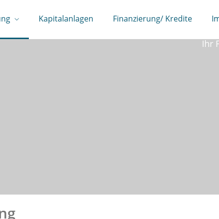
ung
Kapitalanlagen
Finanzierung/ Kredite
I
Wi
Ihr 
ung