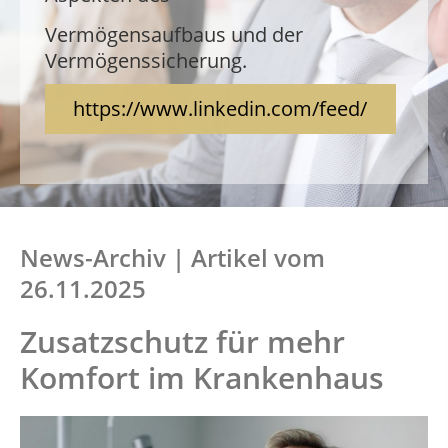
Verfügung und beraten Sie zu allen
Aspekten des
Vermögensaufbaus und der
Vermögenssicherung.
Vermögensaufbaus und der
Vermögenssicherung.
https://www.linkedin.com/feed/
News-Archiv | Artikel vom
26.11.2025
Zusatzschutz für mehr
Komfort im Krankenhaus