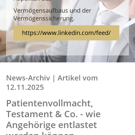
Verfügung und beraten Sie zu allen
Aspekten des
Vermögensaufbaus und der
Vermögenssicherung.
Vermögensaufbaus und der
Vermögenssicherung.
https://www.linkedin.com/feed/
News-Archiv | Artikel vom
12.11.2025
Patientenvollmacht,
Testament & Co. - wie
Angehörige entlastet