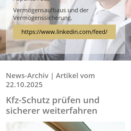
Verfügung und beraten Sie zu allen
Aspekten des
Vermögensaufbaus und der
Vermögenssicherung.
Vermögensaufbaus und der
Vermögenssicherung.
https://www.linkedin.com/feed/
News-Archiv | Artikel vom
22.10.2025
Kfz-Schutz prüfen und
sicherer weiterfahren